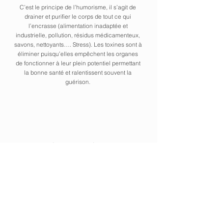
C’est le principe de l’humorisme, il s’agit de
drainer et purifier le corps de tout ce qui
l’encrasse (alimentation inadaptée et
industrielle, pollution, résidus médicamenteux,
savons, nettoyants…. Stress). Les toxines sont à
éliminer puisqu’elles empêchent les organes
de fonctionner à leur plein potentiel permettant
la bonne santé et ralentissent souvent la
guérison.
La nature enseigne
(DOCERE)
C’est le principe de l’hygiénisme, se prémunir des
maladies par un mode de vie naturel, en respectant
la nature profonde de chaque espèce, pour
permettre de stimuler ses capacités d’auto
guérison.