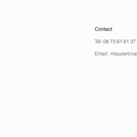
Menu
Contact
Qui suis-je
Tél: 06 73 61 61 37
Mes accompagnements
Email:
mlaurent.n
La naturopathie animale
Informations
Mentions légales
Contact